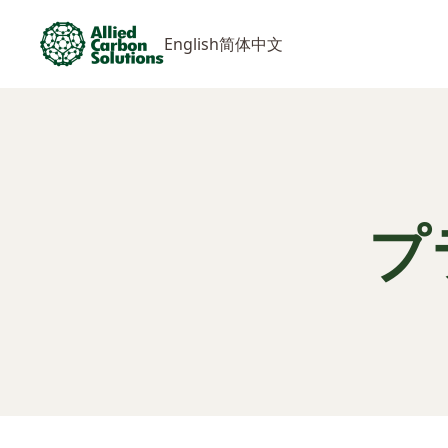
English
简体中文
プ