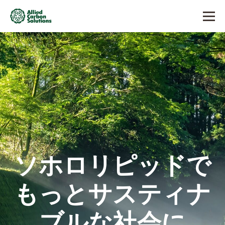
ソホロリピッドで
Finer Solutions
もっとサスティナ
for the Future.
ブルな社会に