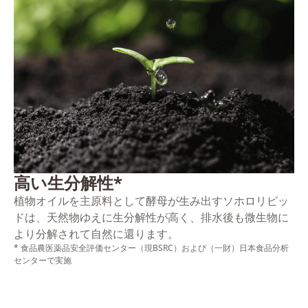
高い生分解性*
植物オイルを主原料として酵母が生み出すソホロリピッ
ドは、天然物ゆえに生分解性が高く、排水後も微生物に
より分解されて自然に還ります。
* 食品農医薬品安全評価センター（現BSRC）および（一財）日本食品分析
センターで実施