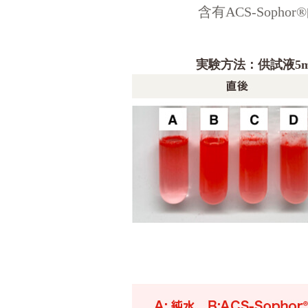
含有ACS-Sop
実験方法：供試液5ml