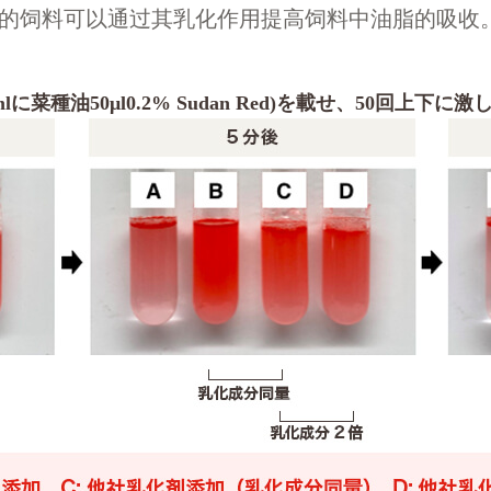
hor®的饲料可以通过其乳化作用提高饲料中油脂的吸收
に菜種油50μl0.2% Sudan Red)を載せ、50回上下